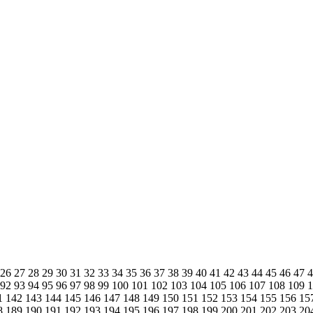
26
27
28
29
30
31
32
33
34
35
36
37
38
39
40
41
42
43
44
45
46
47
92
93
94
95
96
97
98
99
100
101
102
103
104
105
106
107
108
109
1
142
143
144
145
146
147
148
149
150
151
152
153
154
155
156
15
8
189
190
191
192
193
194
195
196
197
198
199
200
201
202
203
20