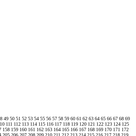
48
49
50
51
52
53
54
55
56
57
58
59
60
61
62
63
64
65
66
67
68
69
110
111
112
113
114
115
116
117
118
119
120
121
122
123
124
125
7
158
159
160
161
162
163
164
165
166
167
168
169
170
171
172
4
205
206
207
208
209
210
211
212
213
214
215
216
217
218
219