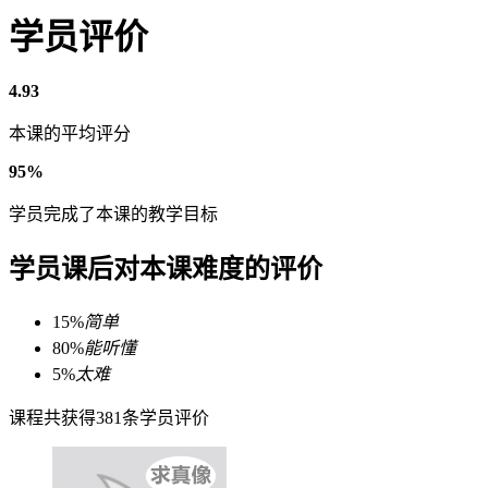
学员评价
4.93
本课的平均评分
95%
学员完成了本课的教学目标
学员课后对本课难度的评价
15%
简单
80%
能听懂
5%
太难
课程共获得381条学员评价