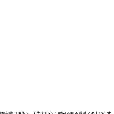
分的口语练习,,,因为太用心了,时间不知不觉过了晚上10点才