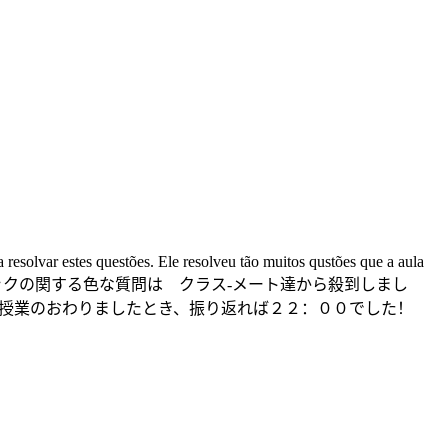
 resolvar estes questões. Ele resolveu tão muitos qustões que a aula
でございます。 このトピックの関する色な質問は クラス-メート達から殺到しまし
、授業のおわりましたとき、振り返れば２２：００でした！