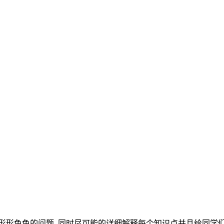
形形色色的问题. 同时尽可能的详细解释每个知识点并且给同学们充