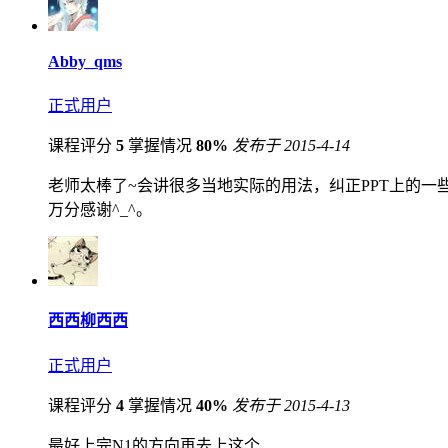
Abby_qms
正式用户
课程评分
5
掌握情况
80%
发布于 2015-4-14
老师太棒了~会讲很多当地实际的用法，纠正PPT上的
万分感谢^_^。
西西柳西西
正式用户
课程评分
4
掌握情况
40%
发布于 2015-4-13
最好上完N1的方向再去上这个