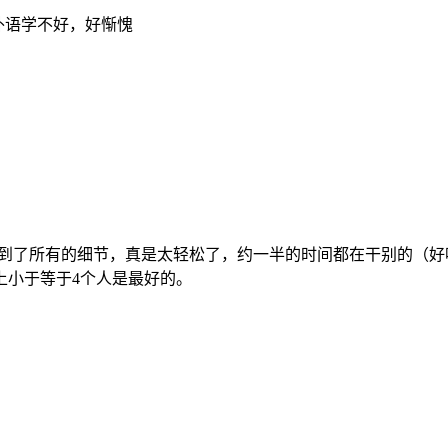
们外语学不好，好惭愧
习到了所有的细节，真是太轻松了，约一半的时间都在干别的（好
上小于等于4个人是最好的。