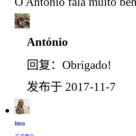
O Antonio fala muito be
António
回复：
Obrigado!
发布于 2017-11-7
Itora