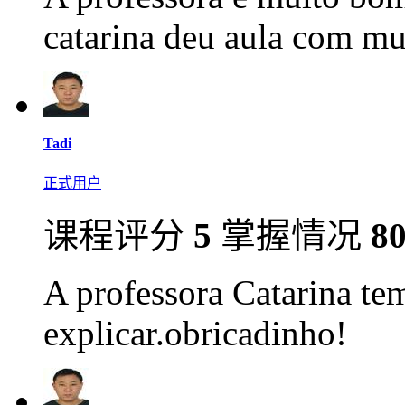
catarina deu aula com mu
Tadi
正式用户
课程评分
5
掌握情况
8
A professora Catarina te
explicar.obricadinho!