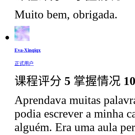
Muito bem, obrigada.
Eva-Xinqiqx
正式用户
课程评分
5
掌握情况
1
Aprendava muitas palavra
podia escrever a minha ca
alguém. Era uma aula per