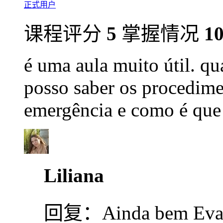
正式用户
课程评分
5
掌握情况
1
é uma aula muito útil. qu
posso saber os procedime
emergência e como é que 
Liliana
回复：
Ainda bem Eva