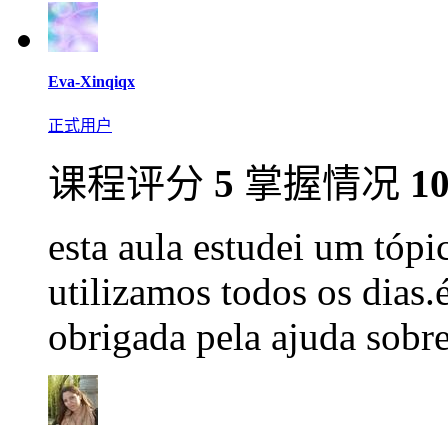
Eva-Xinqiqx
正式用户
课程评分
5
掌握情况
1
esta aula estudei um tópi
utilizamos todos os dias.
obrigada pela ajuda sobr