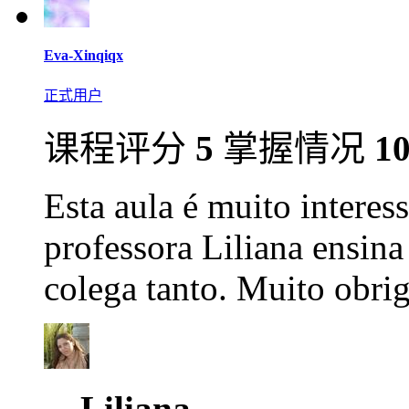
Eva-Xinqiqx
正式用户
课程评分
5
掌握情况
1
Esta aula é muito interes
professora Liliana ensin
colega tanto. Muito obri
Liliana