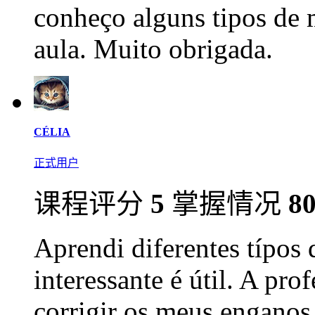
conheço alguns tipos de 
aula. Muito obrigada.
CÉLIA
正式用户
课程评分
5
掌握情况
8
Aprendi diferentes típos
interessante é útil. A pro
corrigir os meus enganos