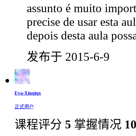
assunto é muito import
precise de usar esta aul
depois desta aula poss
发布于 2015-6-9
Eva-Xinqiqx
正式用户
课程评分
5
掌握情况
1