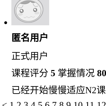
匿名用户
正式用户
课程评分
5
掌握情况
8
已经开始慢慢适应N2
<
1
2
3
4
5
6
7
8
9
10
11
1