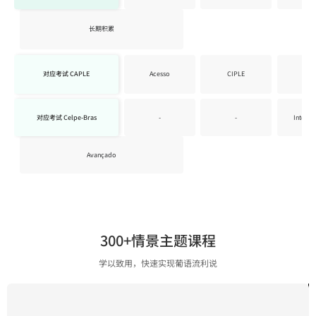
长期积累
对应考试 CAPLE
Acesso
CIPLE
DEP
对应考试 Celpe-Bras
-
-
Interme
Avançado
300+情景主题课程
学以致用，快速实现葡语流利说