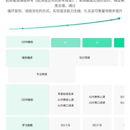
欧那葡语课程参考《欧洲语言共同参考框架》，采用螺旋式进阶设计，难度梯
度合理。通过
循环复现、逐级深化的方式，实现语言能力无缝、扎实且可衡量地稳步提升
CEFR级别
A1
A2
B
级别描述
知识搭建
专业精通
零基础语音课
A2中教核心课
B1中教
CEFR级别
A1中教核心课
A2外教口语课
B1外教
A1外教口语课
学习周期
约5个月
约5个月
约5