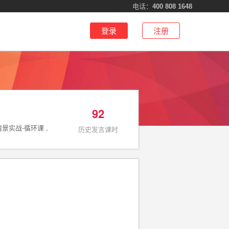
电话：
400 808 1648
登录
注册
92
-情景实战-循环课 ,
历史发言课时