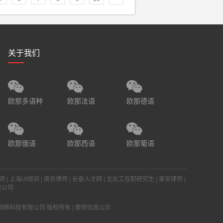
关于我们



欧那多语种
欧那法语
欧那德语



欧那俄语
欧那西语
欧那葡语
师
|
上海UI培训
|
南京律师
|
长泰人才网
|
北化工在职研究生
|
泰安律师
|
政公司
ed 上海云兜网络科技有限公司 版权所有 |
教师信息公示