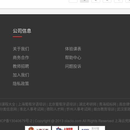
公司信息
关于我们
体验课表
商务合作
帮助中心
教师招聘
问题投诉
加入我们
隐私政策
训课程大全
|
上海葡萄牙语培训
|
北京葡萄牙语培训
|
湖北考研网
|
青海招标网
|
南京律
分类信息网
|
淮北人事考试网
|
德阳人才网
|
忻州人事考试网
|
烟台教育培训
|
武汉家
ICP备13040679号-2
| Copyright @ 2013 olacio.com All Rights Reserv