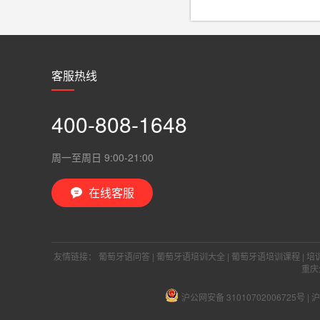
客服热线
400-808-1648
周一至周日 9:00-21:00
在线客服

友情链接：
葡萄牙语问答
|
葡萄牙语培训大全
|
葡萄牙语培训课程
|
培
重庆
沪公网安备 31010702006725号
|
沪