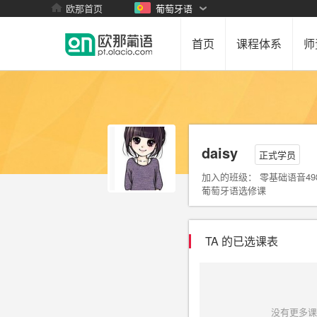
欧那首页
葡萄牙语
首页
课程体系
师
daisy
正式学员
加入的班级： 零基础语音498班级
葡萄牙语选修课
TA 的已选课表
没有更多课