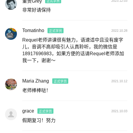
董贵Grey
2023.12.03
正式学员
非常好请保持
Tomatinho
2022.10.28
正式学员
Requel老师讲课很有魅力，语速适中且没有废字
儿，音调不高却吸引人认真聆听，我的微信是
18917696983，如果方便的话请Requel老师添加
我一下，谢谢～
Maria Zhang
2021.10.12
正式学员
老师棒棒哒！
grace
2021.10.03
正式学员
假期复习！努力