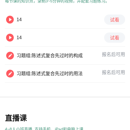
每节课的知识点，录制3~5分钟的视频，并配套习题练习。

14
试看

14
试看

报名后可用
习题组:陈述式复合先过时的构成

报名后可用
习题组:陈述式复合先过时的用法
直播课
4~8人小班直播, 支持手机、iPad和电脑上课