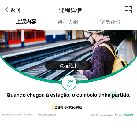

课程详情
返回
上课内容
课程大纲
学员评价
课程结束