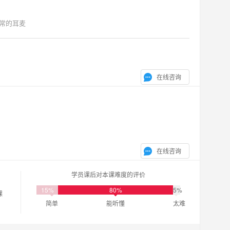
常的耳麦
在线咨询
在线咨询
学员课后对本课难度的评价
15%
80%
5%
课
简单
能听懂
太难