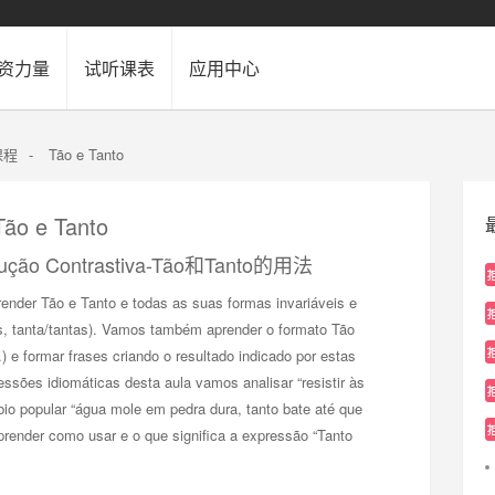
资力量
试听课表
应用中心
课程
-
Tão e Tanto
o e Tanto
cução Contrastiva-Tão和Tanto的用法
ender Tão e Tanto e todas as suas formas invariáveis e
os, tanta/tantas). Vamos também aprender o formato Tão
 e formar frases criando o resultado indicado por estas
sões idiomáticas desta aula vamos analisar “resistir às
bio popular “água mole em pedra dura, tanto bate até que
prender como usar e o que significa a expressão “Tanto