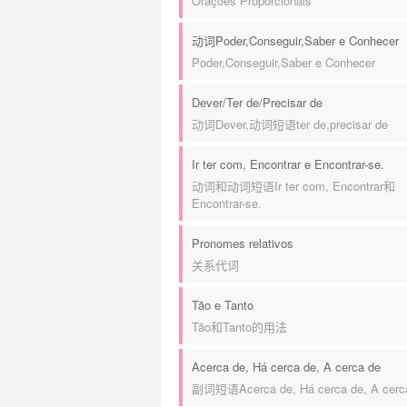
Orações Proporcionais
动词Poder,Conseguir,Saber e Conhecer
Poder,Conseguir,Saber e Conhecer
Dever/Ter de/Precisar de
动词Dever,动词短语ter de,precisar de
Ir ter com, Encontrar e Encontrar-se.
动词和动词短语Ir ter com, Encontrar和
Encontrar-se.
Pronomes relativos
关系代词
Tão e Tanto
Tão和Tanto的用法
Acerca de, Há cerca de, A cerca de
副词短语Acerca de, Há cerca de, A cerc