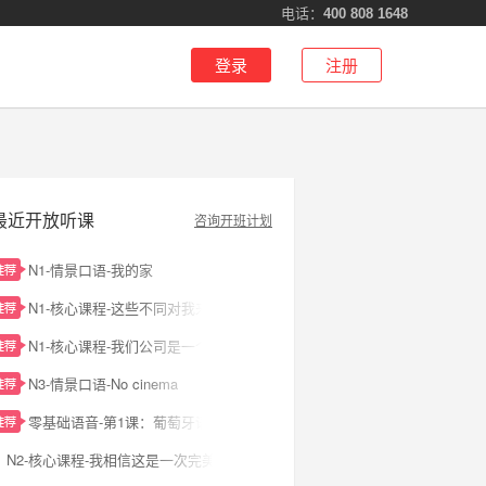
电话：
400 808 1648
登录
注册
最近开放听课
咨询开班计划
N1-情景口语-我的家
N1-核心课程-这些不同对我来说很有趣。
N1-核心课程-我们公司是一个很有活力的公司
N3-情景口语-No cinema
零基础语音-第1课：葡萄牙语简介及26个字母
N2-核心课程-我相信这是一次完美的旅程