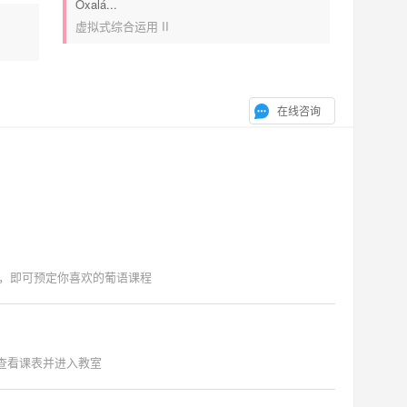
Oxalá...
虚拟式综合运用 II
在线咨询
，即可预定你喜欢的葡语课程
"查看课表并进入教室