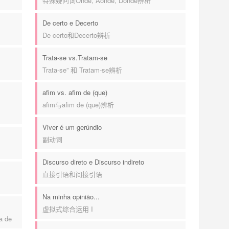
特殊疑问词Onde, Aonde, Donde辨析
De certo e Decerto
De certo和Decerto辨析
Trata-se vs.Tratam-se
Trata-se” 和 Tratam-se辨析
afim vs. afim de (que)
afim与afim de (que)辨析
Viver é um gerúndio
副动词
Discurso direto e Discurso indireto
直接引语和间接引语
Na minha opinião...
虚拟式综合运用 I
a de