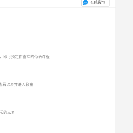
在线咨询
，即可预定你喜欢的葡语课程
"查看课表并进入教室
常的耳麦