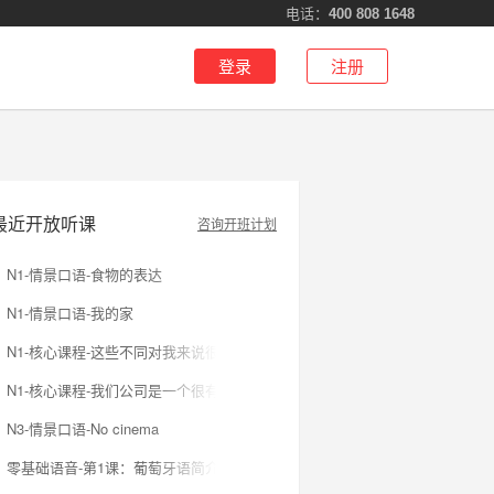
电话：
400 808 1648
登录
注册
最近开放听课
咨询开班计划
N1-情景口语-食物的表达
N1-情景口语-我的家
N1-核心课程-这些不同对我来说很有趣。
N1-核心课程-我们公司是一个很有活力的公司
N3-情景口语-No cinema
零基础语音-第1课：葡萄牙语简介及26个字母