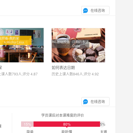
在线咨询
家
如何表达日期
课人数793人,评分 4.87
历史上课人数846人,评分 4.92
在线咨询
学员课后对本课难度的评价
15%
80%
5%
课
简单
能听懂
太难