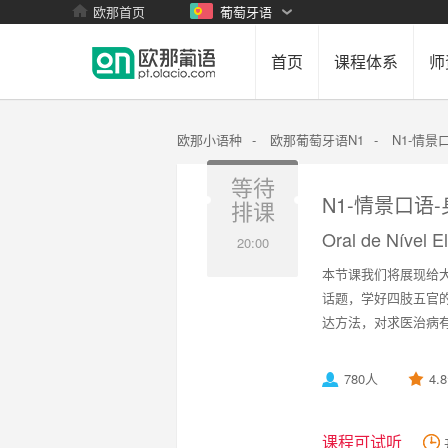
欧那首页
葡萄牙语
首页
课程体系
师
欧那小语种
-
欧那葡萄牙语N1
-
N1-情景
等待
N1-情景口语
排课
Oral de Nível 
20:00
本节课我们将展现给大家
话题，学好四肢五官
达方法，对求医治病有很大帮
780人
4.
课程可试听