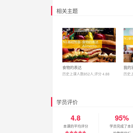
相关主题
食物的表达
我的
历史上课人数852人,评分 4.88
历史上
学员评价
4.8
95%
本课的平均评分
学员完成了本