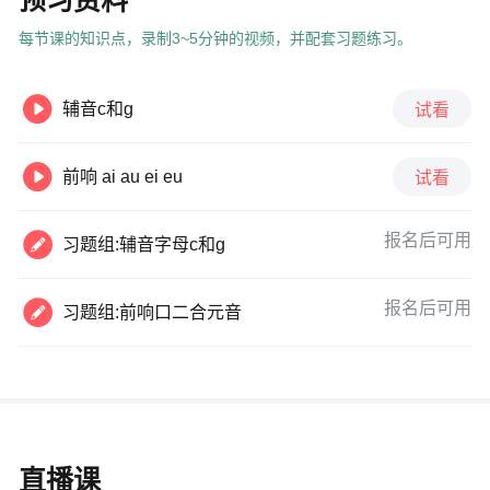
预习资料
每节课的知识点，录制3~5分钟的视频，并配套习题练习。

辅音c和g
试看

前响 ai au ei eu
试看

报名后可用
习题组:辅音字母c和g

报名后可用
习题组:前响口二合元音
直播课