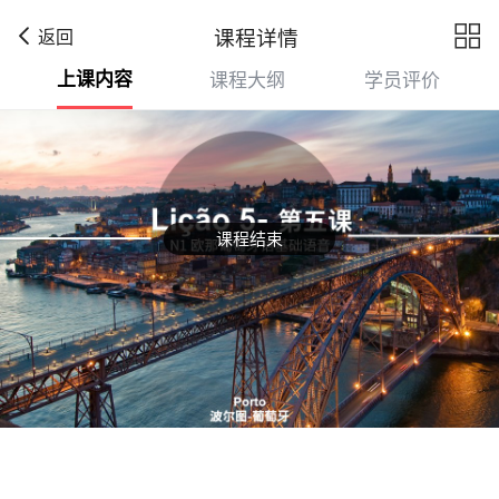

课程详情
返回
上课内容
课程大纲
学员评价
课程结束