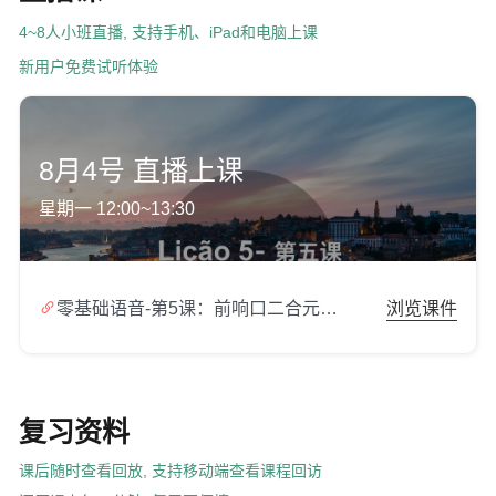
4~8人小班直播, 支持手机、iPad和电脑上课
新用户免费试听体验
8月4号 直播上课
星期一 12:00~13:30

零基础语音-第5课：前响口二合元音（1），分音节规则（2），辅音字母cg.zip
浏览课件
复习资料
课后随时查看回放, 支持移动端查看课程回访