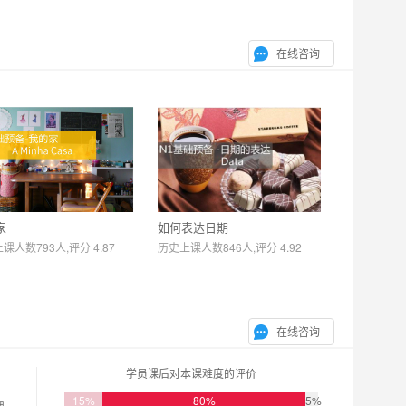
在线咨询
家
如何表达日期
课人数793人,评分 4.87
历史上课人数846人,评分 4.92
在线咨询
学员课后对本课难度的评价
15%
80%
5%