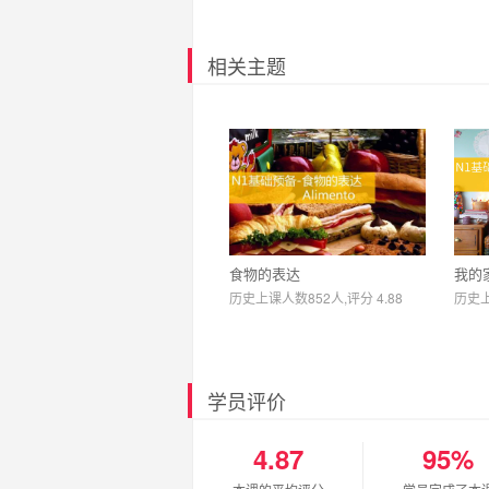
相关主题
食物的表达
我的
历史上课人数852人,评分 4.88
历史上
学员评价
4.87
95%