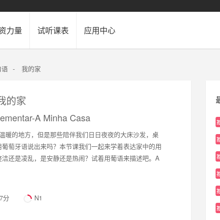
资力量
试听课表
应用中心
口语
-
我的家
-我的家
Elementar-A Minha Casa
最熟悉最温暖的地方，但是那些陪伴我们日日夜夜的大床沙发，桌
用葡萄牙语说出来吗？本节课我们一起来学着表达家中的用
整洁还是凌乱，是安静还是热闹？试着用葡语来描述吧。A
87分
N1