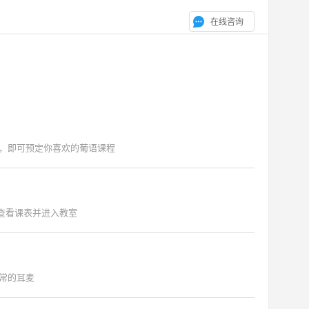
在线咨询
，即可预定你喜欢的葡语课程
"查看课表并进入教室
常的耳麦