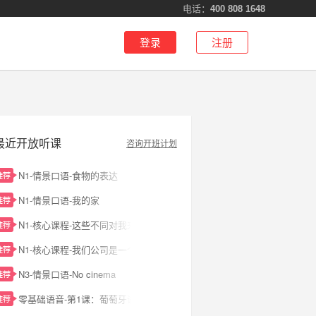
电话：
400 808 1648
登录
注册
最近开放听课
咨询开班计划
N1-情景口语-食物的表达
N1-情景口语-我的家
N1-核心课程-这些不同对我来说很有趣。
N1-核心课程-我们公司是一个很有活力的公司
N3-情景口语-No cinema
零基础语音-第1课：葡萄牙语简介及26个字母