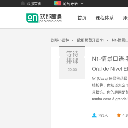
欧那首页
葡萄牙语
首页
课程体系
师
欧那小语种
-
欧那葡萄牙语N1
-
N1-情景
等待
N1-情景口语
排课
Oral de Nível 
20:00
家 (Casa) 是
椅板凳，你知道怎么
具摆饰。你的房间是
minha casa é grande!
793人
4.