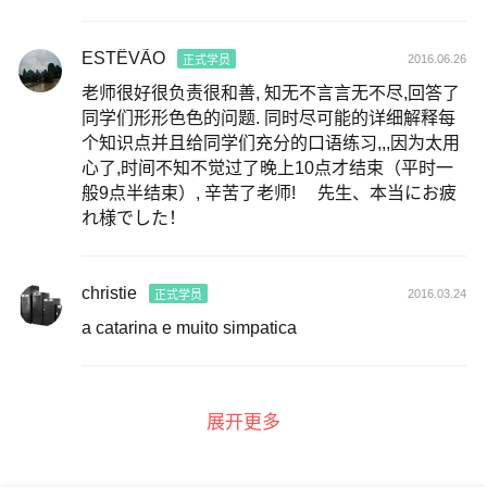
ESTÊVÃO
2016.06.26
正式学员
老师很好很负责很和善, 知无不言言无不尽,回答了
同学们形形色色的问题. 同时尽可能的详细解释每
个知识点并且给同学们充分的口语练习,,,因为太用
心了,时间不知不觉过了晚上10点才结束（平时一
般9点半结束）, 辛苦了老师! 先生、本当にお疲
れ様でした！
christie
2016.03.24
正式学员
a catarina e muito simpatica
展开更多