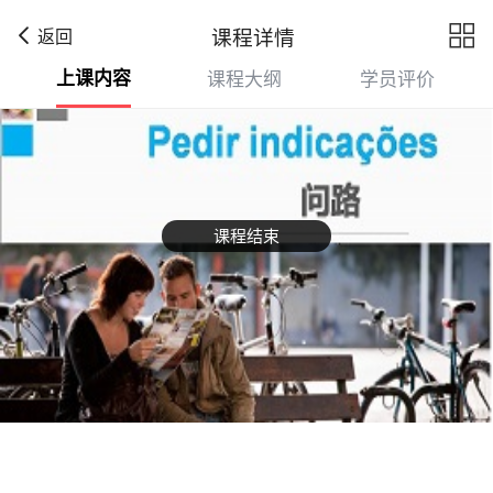

课程详情
返回
上课内容
课程大纲
学员评价
课程结束