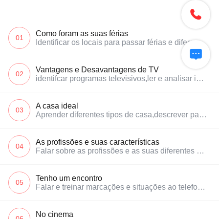

Como foram as suas férias
01
Identificar os locais para passar férias e diferentes tipos de hospedagem

Vantagens e Desavantagens de TV
02
identifcar programas televisivos,ler e analisar informações de programa
A casa ideal
03
Aprender diferentes tipos de casa,descrever partes da casa e mobília
As profissões e suas características
04
Falar sobre as profissões e as suas diferentes características
Tenho um encontro
05
Falar e treinar marcações e situações ao telefone, bem como deixar mensagens escritas e faladas.
No cinema
06