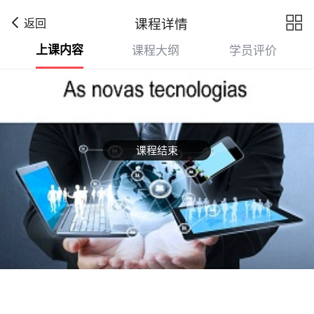

课程详情
返回
上课内容
课程大纲
学员评价
课程结束