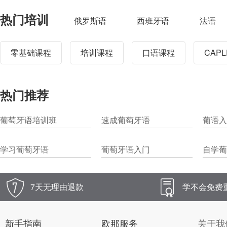
热门培训
俄罗斯语
西班牙语
法语
零基础课程
培训课程
口语课程
CAP
热门推荐
葡萄牙语培训班
速成葡萄牙语
葡语入
学习葡萄牙语
葡萄牙语入门
自学葡
7天无理由退款
学不会免费
新手指南
欧那服务
关于我