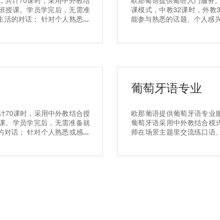
，共计70课时，采用中外教结
欧那葡语提供葡语入门服务。
小班授课。学员学完后，无需准
课模式，中教32课时，外教
生活的对话； 针对个人熟悉或
能参与熟悉的话题、个人感
文件等内容； 能叙述个人经
趣的主题拟写简单且连贯的
培训,选择欧那葡语
想、计划等现实的或虚拟的信
葡萄牙语专业
计70课时，采用中外教结合授
欧那葡语提供葡萄牙语专业
授课。学员学完后，无需准备就
葡萄牙语采用中外教结合模
的对话； 针对个人熟悉或感兴
师在场景主题里交流练口语
等内容； 能叙述个人经历、梦
却语法混乱的低效学习模式
欧那葡语
专业,选择欧那葡语