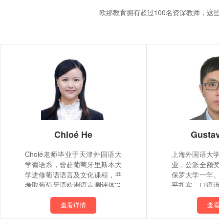
欧那教育拥有超过100名资深教师，
Chloé He
Gusta
Cholé老师毕业于天津外国语大
上海外国语大
学葡语系，曾赴葡萄牙里斯本大
业，公派全额
学进修葡语语言及文化课程，并
保罗大学一年
考取葡萄牙语欧洲语言测评体系
平扎实，口语
C2高级证书。Cholé老师也曾在
葡。有丰富商
里斯本大学孔子学院任教，拥有
担任巴西卫生
查看详情
查
5年中葡双语授课经验，擅长教
译，国家汉办