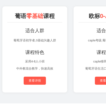
葡语
零基础
课程
欧标
0-
适合人群
适合
葡萄牙语初学者,0基础兴趣人群
caple考级
课程特色
课程
采用4-8人小班
caple
中外教混合教学，快速高效
葡萄牙语生活口
查看详情
查看