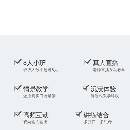
授葡语基础阶段的课程。Cholé
等。
老师治学严谨，风格活泼，寓教
于乐。她深知学习一门新的语言
是充满挑战的，所以会尽可能的
让葡语课堂充满乐趣。Cholé老
师希望能将自己学习研究及从业
多年的所获所得倾囊相授，为欧
那葡语的同学们带来最优质的葡
语学习课堂！
8人小班
真人直播
班级人数不超过8人
老师直播互动教学
情景教学
沉浸体验
还原真实口语场景
沉浸式教学环境
高频互动
讲练结合
双向输入输出
多开口，多思考