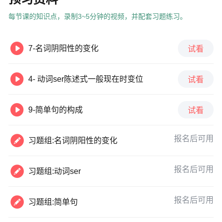
每节课的知识点，录制3~5分钟的视频，并配套习题练习。

7-名词阴阳性的变化
试看

4- 动词ser陈述式一般现在时变位
试看

9-简单句的构成
试看

报名后可用
习题组:名词阴阳性的变化

报名后可用
习题组:动词ser

报名后可用
习题组:简单句